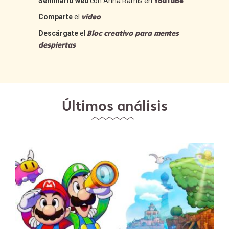
YouTube
Seminario web
con Anna Ramis en
vídeo
Comparte
el
Bloc creativo para mentes
Descárgate
el
despiertas
Últimos análisis